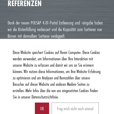
REFERENZEN
Dank der neuen POLSAP 4.81-Portal Entleerung und -eingabe haben
wir die Kistenfüllung verbessert und die Kapazität zum Sortieren von
Birnen mit demselben Sortierer verdoppelt.
Jean Luc M. Roux, Le Deux J Cavaillon
Diese Website speichert Cookies auf Ihrem Computer. Diese Cookies
werden verwendet, um Informationen über Ihre Interaktion mit
unserer Website zu erfassen und damit wir uns an Sie erinnern
können. Wir nutzen diese Informationen, um Ihre Website-Erfahrung
zu optimieren und um Analysen und Kennzahlen über unsere
Besucher auf dieser Website und anderen Medien-Seiten zu
erstellen. Mehr Infos über die von uns eingesetzten Cookies finden
Sie in unserer Datenschutzrichtlinie.
© 2026, Burg Machinefabriek B.V. | Alle Rechte vorbehalten |
Datenschutz und Cookie-Richtlinie
| Website:
AM Creatie
OK
Frag mich nicht noch einmal
Können wir Ihnen helfen?