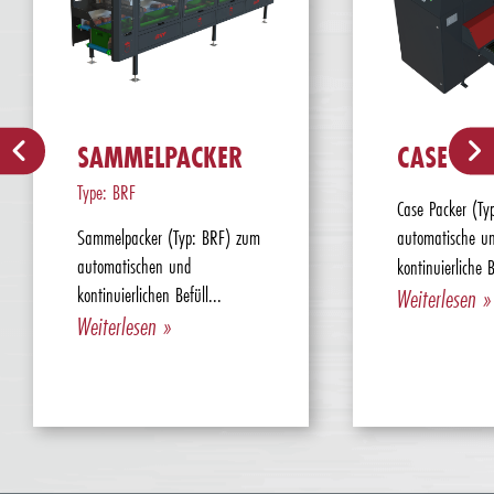
SAMMELPACKER
CASE PA
Type: BRF
Case Packer (Typ
Sammelpacker (Typ: BRF) zum
automatische u
automatischen und
kontinuierliche
kontinuierlichen Befüll...
Weiterlesen »
Weiterlesen »