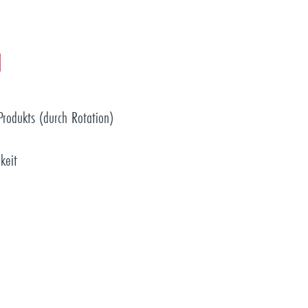
N
Produkts (durch Rotation)
keit