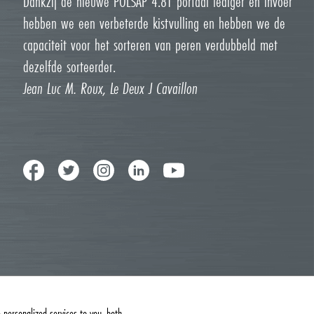
Dankzij de nieuwe POLSAP 4.81 portaal lediger en invoer
hebben we een verbeterde kistvulling en hebben we de
capaciteit voor het sorteren van peren verdubbeld met
dezelfde sorteerder.
Jean Luc M. Roux, Le Deux J Cavaillon
personalized services to you, both