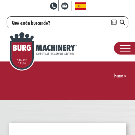
Home
»