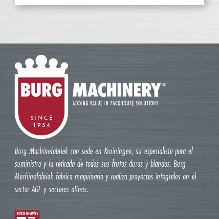
Burg Machinefabriek con sede en Kruiningen, su especialista para el
suministro y la retirada de todos sus frutos duros y blandos. Burg
Machinefabriek fabrica maquinaria y realiza proyectos integrales en el
sector AGF y sectores afines.