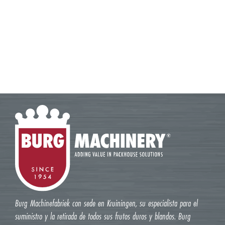
Burg Machinefabriek con sede en Kruiningen, su especialista para el
suministro y la retirada de todos sus frutos duros y blandos. Burg