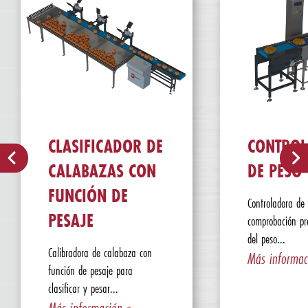
CLASIFICADOR DE
CONTRO
CALABAZAS CON
DE PESO
FUNCIÓN DE
Controladora de
PESAJE
comprobación pr
del peso...
Calibradora de calabaza con
Más informac
función de pesaje para
clasificar y pesar...
Más información »