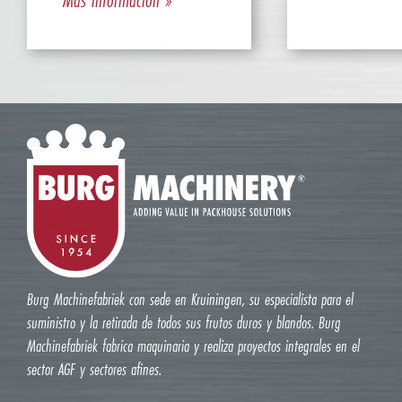
Burg Machinefabriek con sede en Kruiningen, su especialista para el
suministro y la retirada de todos sus frutos duros y blandos. Burg
Machinefabriek fabrica maquinaria y realiza proyectos integrales en el
sector AGF y sectores afines.