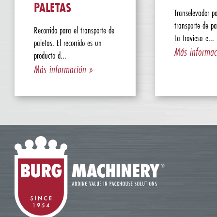
PALETAS
Transelevador pa
transporte de pa
Recorrido para el transporte de
La traviesa e...
paletas. El recorrido es un
Más informac
producto d...
Más información »