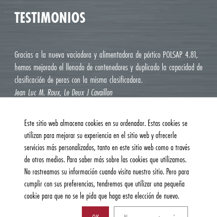
TESTIMONIOS
Gracias a la nueva vaciadora y alimentadora de pórtico POLSAP 4.81,
hemos mejorado el llenado de contenedores y duplicado la capacidad de
clasificación de peras con la misma clasificadora.
Jean Luc M. Roux, Le Deux J Cavaillon
Este sitio web almacena cookies en su ordenador. Estas cookies se
utilizan para mejorar su experiencia en el sitio web y ofrecerle
servicios más personalizados, tanto en este sitio web como a través
de otros medios. Para saber más sobre las cookies que utilizamos.
No rastreamos su información cuando visita nuestro sitio. Pero para
cumplir con sus preferencias, tendremos que utilizar una pequeña
cookie para que no se le pida que haga esta elección de nuevo.
© 2026, Burg Machinefabriek B.V. | Todos los derechos reservados |
Política de privacidad y cookies
| Sitio web:
AM Creatie