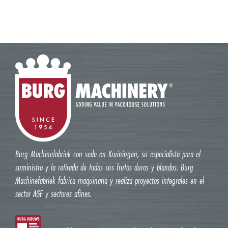
Burg Machinefabriek con sede en Kruiningen, su especialista para el
suministro y la retirada de todos sus frutos duros y blandos. Burg
Machinefabriek fabrica maquinaria y realiza proyectos integrales en el
sector AGF y sectores afines.