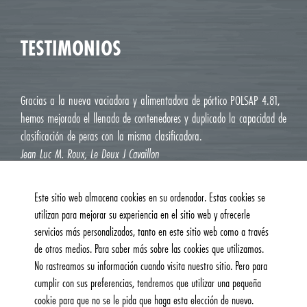
TESTIMONIOS
Gracias a la nueva vaciadora y alimentadora de pórtico POLSAP 4.81,
hemos mejorado el llenado de contenedores y duplicado la capacidad de
clasificación de peras con la misma clasificadora.
Jean Luc M. Roux, Le Deux J Cavaillon
Este sitio web almacena cookies en su ordenador. Estas cookies se
utilizan para mejorar su experiencia en el sitio web y ofrecerle
servicios más personalizados, tanto en este sitio web como a través
de otros medios. Para saber más sobre las cookies que utilizamos.
No rastreamos su información cuando visita nuestro sitio. Pero para
cumplir con sus preferencias, tendremos que utilizar una pequeña
cookie para que no se le pida que haga esta elección de nuevo.
© 2026, Burg Machinefabriek B.V. | Todos los derechos reservados |