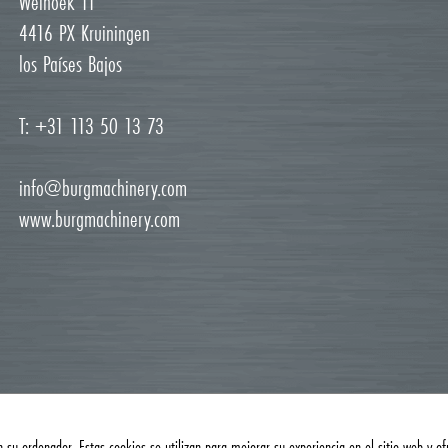
Weihoek 11
4416 PX Kruiningen
los Países Bajos
T: +31 113 50 13 73
info@burgmachinery.com
www.burgmachinery.com
 su ordenador. Estas cookies se utilizan para mejorar su experiencia en el sitio web y of