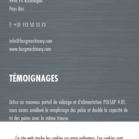
4416 PX Kruiningen
Pays-Bas
T: +31 113 50 13 73
info@burgmachinery.com
www.burgmachinery.com
TÉMOIGNAGES
Grâce au nouveau portail de vidange et d'alimentation POLSAP 4.81,
nous avons amélioré le remplissage des palox et doublé la capacité de
tri des poires avec la même trieuse.
Jean Luc M. Roux, Le Deux J Cavaillon
Ce site web stocke les cookies sur votre ordinateur. Ces cookies sont