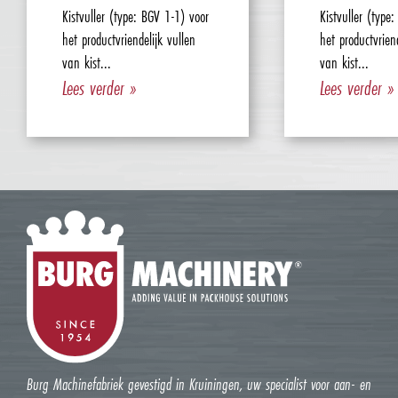
Kistvuller (type: BGV 1-1) voor
Kistvuller (type
het productvriendelijk vullen
het productvriend
van kist...
van kist...
Lees verder »
Lees verder »
Burg Machinefabriek gevestigd in Kruiningen, uw specialist voor aan- en