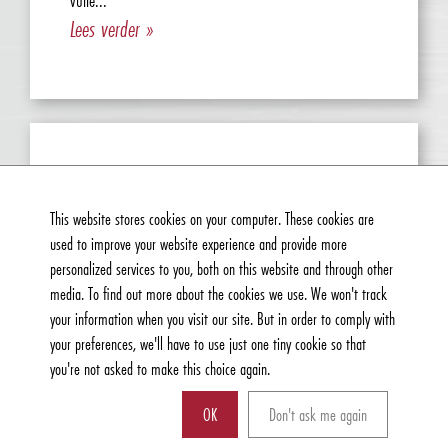
vulle...
Lees verder »
This website stores cookies on your computer. These cookies are
used to improve your website experience and provide more
personalized services to you, both on this website and through other
media. To find out more about the cookies we use. We won't track
your information when you visit our site. But in order to comply with
your preferences, we'll have to use just one tiny cookie so that
you're not asked to make this choice again.
OK
Don't ask me again
Kunnen wij u ergens mee helpen?
FLOWPACK INVOERUNIT