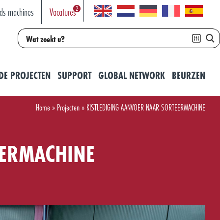
2
ds machines
Vacatures
DE PROJECTEN
SUPPORT
GLOBAL NETWORK
BEURZEN
Home
»
Projecten
»
KISTLEDIGING AANVOER NAAR SORTEERMACHINE
EERMACHINE