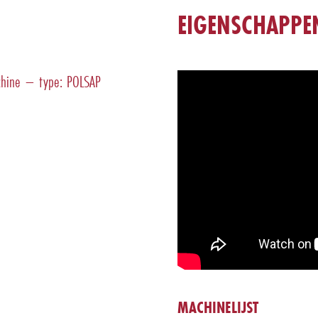
EIGENSCHAPPE
achine – type: POLSAP
MACHINELIJST