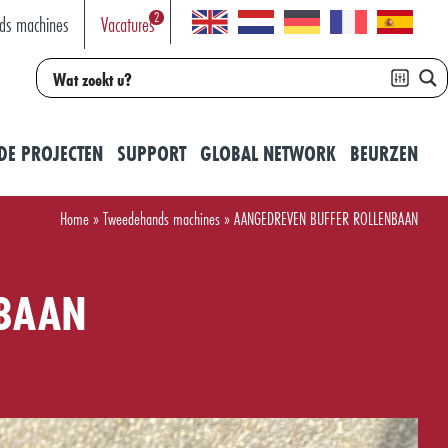
2
ds machines
Vacatures
DE PROJECTEN
SUPPORT
GLOBAL NETWORK
BEURZEN
Home
»
Tweedehands machines
»
AANGEDREVEN BUFFER ROLLENBAAN
NBAAN