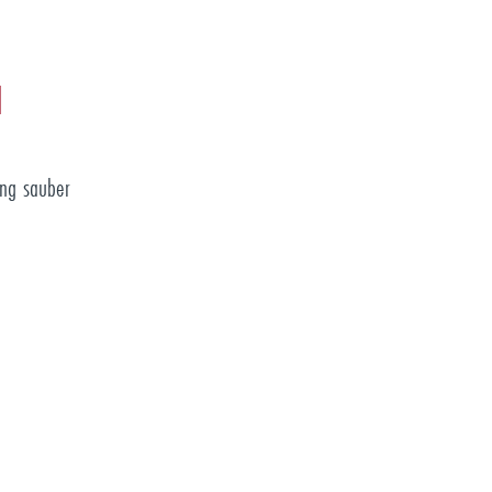
N
ung sauber