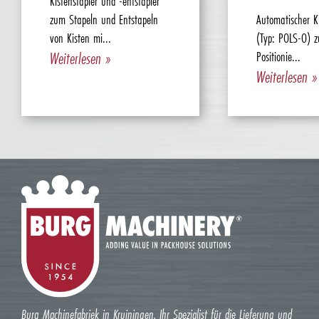
Kistenstapler und -entstapler
zum Stapeln und Entstapeln
Automatischer Ki
von Kisten mi...
(Typ: POLS-O) z
Weiterlesen »
Positionie...
Weiterlesen »
Burg Machinefabriek in Kruiningen, Ihr Spezialist für die Lieferung und