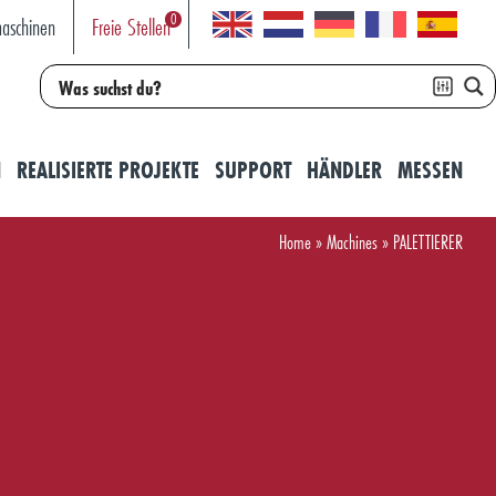
0
aschinen
Freie Stellen
N
REALISIERTE PROJEKTE
SUPPORT
HÄNDLER
MESSEN
Home
»
Machines
»
PALETTIERER