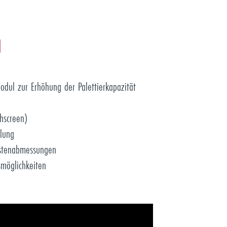
N
modul zur Erhöhung der Palettierkapazität
hscreen)
lung
istenabmessungen
smöglichkeiten