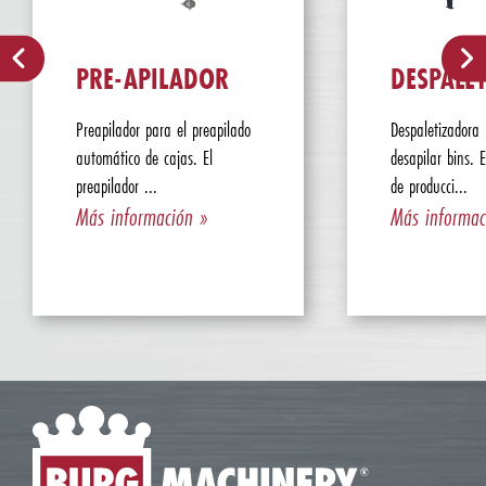
PRE-APILADOR
DESPALE
Preapilador para el preapilado
Despaletizadora
automático de cajas. El
desapilar bins. 
preapilador ...
de producci...
Más información »
Más informac