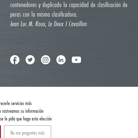
contenedores y duplicado la capacidad de clasificación de
peras con la misma clasificadora.
Jean Luc M. Roux, Le Deux J Cavaillon
recerle servicios más
No rastreamos su información
 se le pida que haga esta elección
No me preguntes más
¿Podemos ayudarles?