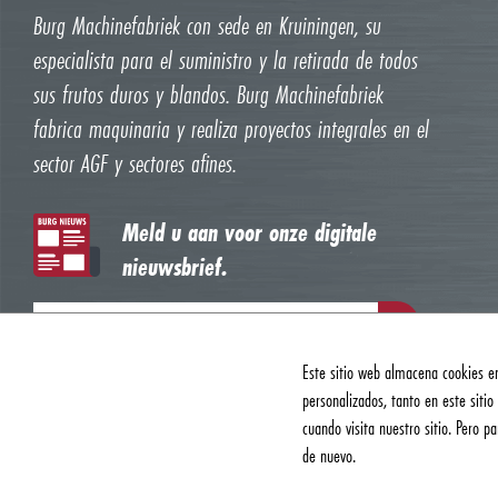
Burg Machinefabriek con sede en Kruiningen, su
especialista para el suministro y la retirada de todos
sus frutos duros y blandos. Burg Machinefabriek
fabrica maquinaria y realiza proyectos integrales en el
sector AGF y sectores afines.
Meld u aan voor onze digitale
nieuwsbrief.
Este sitio web almacena cookies en
personalizados, tanto en este siti
cuando visita nuestro sitio. Pero 
de nuevo.
© 2026, Burg Machinefabriek B.V. | Todos los derechos reservados |
Política d