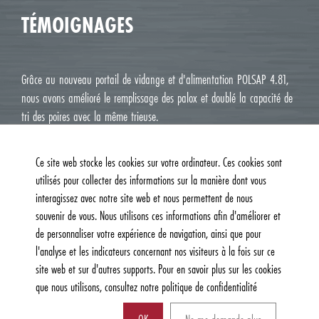
TÉMOIGNAGES
Grâce au nouveau portail de vidange et d'alimentation POLSAP 4.81,
nous avons amélioré le remplissage des palox et doublé la capacité de
tri des poires avec la même trieuse.
Jean Luc M. Roux, Le Deux J Cavaillon
Ce site web stocke les cookies sur votre ordinateur. Ces cookies sont
utilisés pour collecter des informations sur la manière dont vous
interagissez avec notre site web et nous permettent de nous
souvenir de vous. Nous utilisons ces informations afin d'améliorer et
de personnaliser votre expérience de navigation, ainsi que pour
l'analyse et les indicateurs concernant nos visiteurs à la fois sur ce
site web et sur d'autres supports. Pour en savoir plus sur les cookies
que nous utilisons, consultez notre politique de confidentialité
© 2026, Burg Machinefabriek B.V. | Tous droits réservés |
Politique de
confidentialité et de cookies
| Website:
AM Creatie