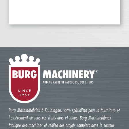
Burg Machinefabriek à Kruiningen, votre spécialiste pour la fourniture et
l'enlèvement de tous vos fruits durs et mous. Burg Machinefabriek
fabrique des machines et réalise des projets complets dans le secteur