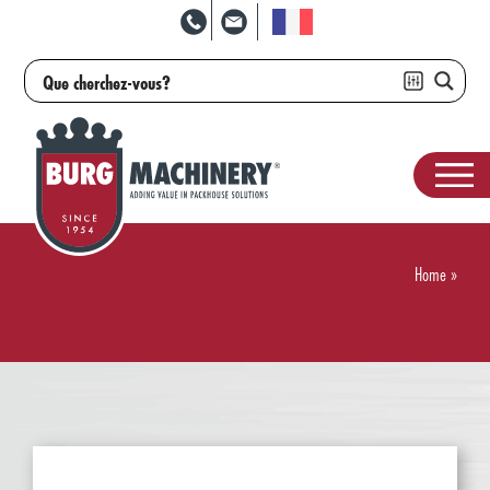
Home
»