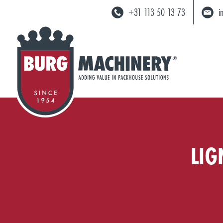
+31 113 50 13 73
i
LIG