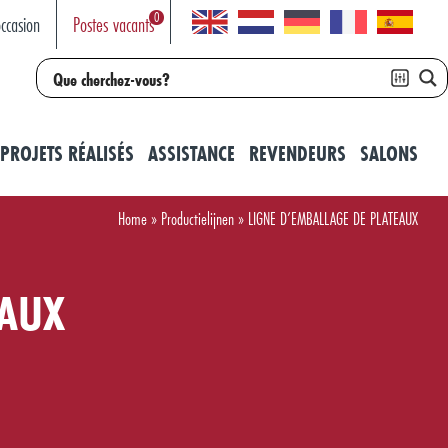
0
ccasion
Postes vacants
PROJETS RÉALISÉS
ASSISTANCE
REVENDEURS
SALONS
Home
»
Productielijnen
»
LIGNE D’EMBALLAGE DE PLATEAUX
EAUX