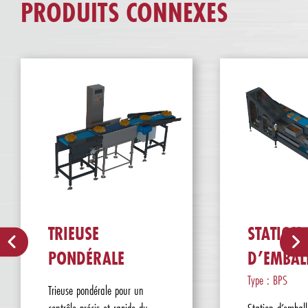
PRODUITS CONNEXES
TRIEUSE
STATION
PONDÉRALE
D’EMBAL
Type : BPS
Trieuse pondérale pour un
contrôle précis et rapide du
Station d’emball