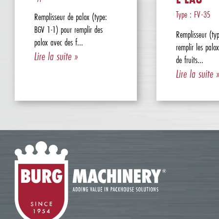
Type : FV-35
Remplisseur de palox (type:
BGV 1-1) pour remplir des
Remplisseur (ty
palox avec des f...
remplir les palo
Lire la suite »
de fruits...
Lire la suite 