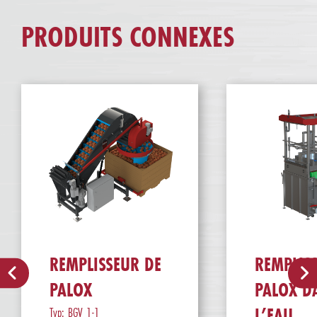
PRODUITS CONNEXES
REMPLISSEUR DE
REMPLIS
PALOX
PALOX D
Typ: BGV 1-1
L’EAU