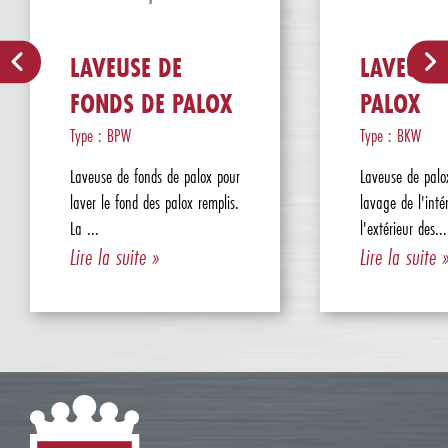
LAVEUSE DE
LAVEUSE
FONDS DE PALOX
PALOX
Type : BPW
Type : BKW
Laveuse de fonds de palox pour
Laveuse de palo
laver le fond des palox remplis.
lavage de l'inté
La ...
l'extérieur des...
Lire la suite »
Lire la suite 