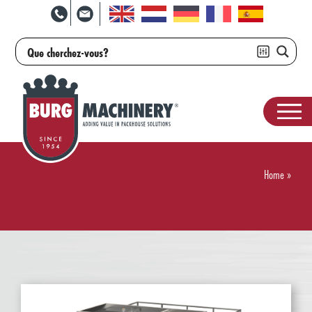
Home
»