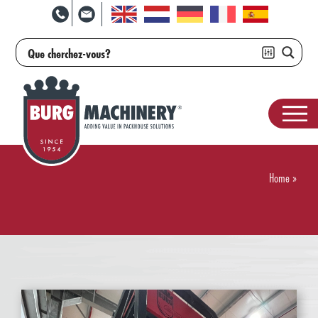
Home
»