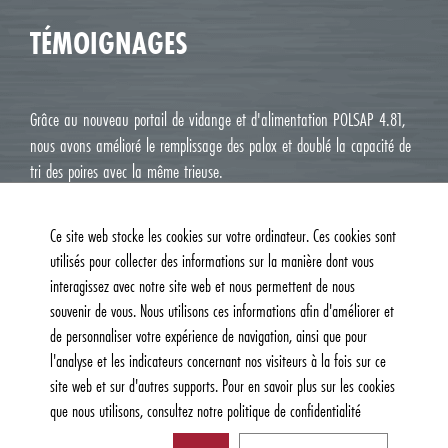
TÉMOIGNAGES
Grâce au nouveau portail de vidange et d'alimentation POLSAP 4.81,
nous avons amélioré le remplissage des palox et doublé la capacité de
tri des poires avec la même trieuse.
Jean Luc M. Roux, Le Deux J Cavaillon
Ce site web stocke les cookies sur votre ordinateur. Ces cookies sont
utilisés pour collecter des informations sur la manière dont vous
interagissez avec notre site web et nous permettent de nous
souvenir de vous. Nous utilisons ces informations afin d'améliorer et
de personnaliser votre expérience de navigation, ainsi que pour
l'analyse et les indicateurs concernant nos visiteurs à la fois sur ce
site web et sur d'autres supports. Pour en savoir plus sur les cookies
que nous utilisons, consultez notre politique de confidentialité
© 2026, Burg Machinefabriek B.V. | Tous droits réservés |
Politique de
confidentialité et de cookies
| Website:
AM Creatie