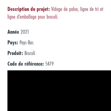
Description du projet:
Vidage de palox, ligne de tri et
ligne d’emballage pour brocoli.
Année
2021
Pays:
Pays-Bas
Produit:
B
rocoli
Code de référence:
5479