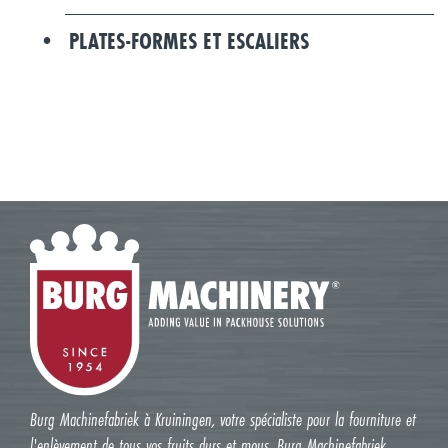
PLATES-FORMES ET ESCALIERS
Burg Machinefabriek à Kruiningen, votre spécialiste pour la fourniture et
l'enlèvement de tous vos fruits durs et mous. Burg Machinefabriek