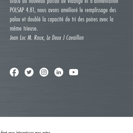
Grâce au nouveau portail de vidange et d'alimentation
POLSAP 4.81, nous avons amélioré le remplissage des
palox et doublé la capacité de tri des poires avec la
même trieuse.
Jean Luc M. Roux, Le Deux J Cavaillon
 dont vous interagissez avec notre