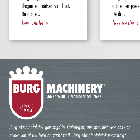
drogen en poetsen van fruit.
drogen en poets
De droger...
De dr...
Lees verder »
Lees verder »
Burg Machinefabriek gevestigd in Kruiningen, uw specialist voor aan- en
afvoer van al uw hard en zacht fruit. Burg Machinefabriek vervaardigt