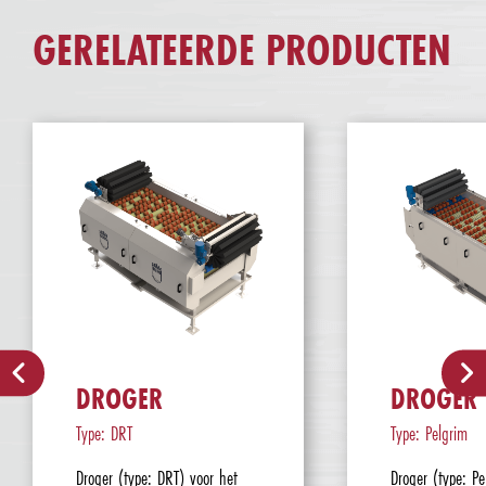
GERELATEERDE PRODUCTEN
DROGER
DROGER
Type: DRT
Type: Pelgrim
Droger (type: DRT) voor het
Droger (type: Pe