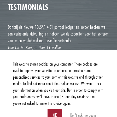
TESTIMONIALS
Dankzij de nieuwe POLSAP 4.81 portaal lediger en invoer hebben we
een verbeterde kistvulling en hebben we de capaciteit voor het sorteren
van peren verdubbeld met dezelfde sorteerder.
Jean Luc M. Roux, Le Deux J Cavaillon
This website stores cookies on your computer. These cookies are
used to improve your website experience and provide more
personalized services to you, both on this website and through other
media. To find out more about the cookies we use. We won't track
your information when you visit our site. But in order to comply with
your preferences, we'll have to use just one tiny cookie so that
you're not asked to make this choice again.
© 2026, Burg Machinefabriek B.V. | All Rights Reserved |
Privacy &
Cookiebeleid
| Website:
AM Creatie
OK
Don't ask me again
Kunnen wij u ergens mee helpen?