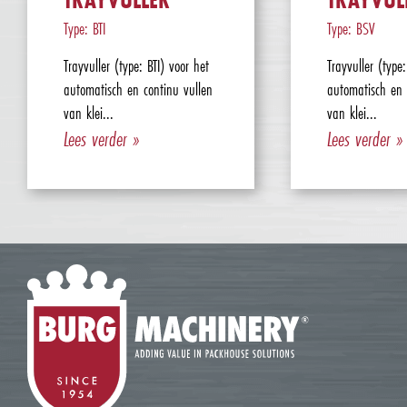
Type: BTI
Type: BSV
Trayvuller (type: BTI) voor het
Trayvuller (type
automatisch en continu vullen
automatisch en 
van klei...
van klei...
Lees verder »
Lees verder »