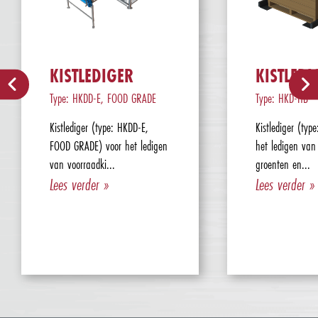
KISTLEDIGER
KISTLEDI
Type: HKDD-E, FOOD GRADE
Type: HKD-HB
Kistlediger (type: HKDD-E,
Kistlediger (typ
FOOD GRADE) voor het ledigen
het ledigen van
van voorraadki...
groenten en...
Lees verder »
Lees verder »