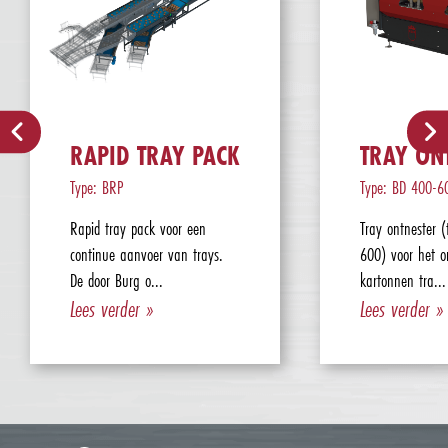
RAPID TRAY PACK
TRAY ON
Type: BRP
Type: BD 400-6
Rapid tray pack voor een
Tray ontnester 
continue aanvoer van trays.
600) voor het o
De door Burg o...
kartonnen tra...
Lees verder »
Lees verder »