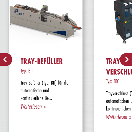
TRAY-BEFÜLLER
TRAY
Typ: BTI
VERSCHL
Typ: BTC
Tray-Befüller (Typ: BTI) für die
automatische und
Trayverschluss 
kontinuierliche Be...
automatischen 
Weiterlesen »
kontinuierlichen 
Weiterlesen »