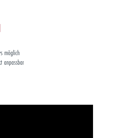
N
ys möglich
kt anpassbar