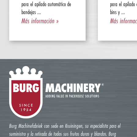
para el apilado automático de
para el apilado
bandejas ...
bins y ...
Más información »
Más informac
Burg Machinefabriek con sede en Kruiningen, su especialista para el
suministro y la retirada de todos sus frutos duros y blandos. Burg