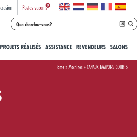
0
ccasion
Postes vacants
PROJETS RÉALISÉS
ASSISTANCE
REVENDEURS
SALONS
Home
»
Machines
»
CANAUX TAMPONS COURTS
S