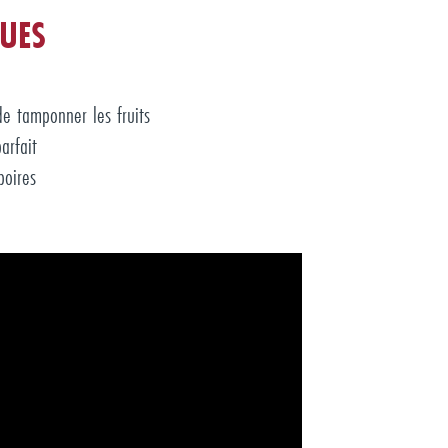
UES
de tamponner les fruits
arfait
poires