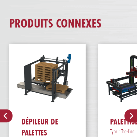
PRODUITS CONNEXES
DÉPILEUR DE
PALETTIS
PALETTES
Type : Top-Line