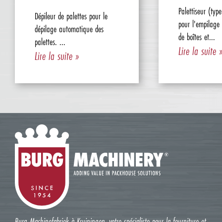
Palettiseur (type
Dépileur de palettes pour le
pour l'empilage
dépilage automatique des
de boîtes et...
palettes. ...
Lire la suite 
Lire la suite »
Burg Machinefabriek à Kruiningen, votre spécialiste pour la fourniture et