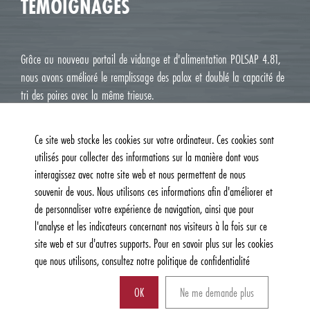
TÉMOIGNAGES
Grâce au nouveau portail de vidange et d'alimentation POLSAP 4.81,
nous avons amélioré le remplissage des palox et doublé la capacité de
tri des poires avec la même trieuse.
Jean Luc M. Roux, Le Deux J Cavaillon
Ce site web stocke les cookies sur votre ordinateur. Ces cookies sont
utilisés pour collecter des informations sur la manière dont vous
interagissez avec notre site web et nous permettent de nous
souvenir de vous. Nous utilisons ces informations afin d'améliorer et
de personnaliser votre expérience de navigation, ainsi que pour
l'analyse et les indicateurs concernant nos visiteurs à la fois sur ce
site web et sur d'autres supports. Pour en savoir plus sur les cookies
que nous utilisons, consultez notre politique de confidentialité
© 2026, Burg Machinefabriek B.V. | Tous droits réservés |
Politique de
confidentialité et de cookies
| Website:
AM Creatie
OK
Ne me demande plus
Peut-on vous aider ?