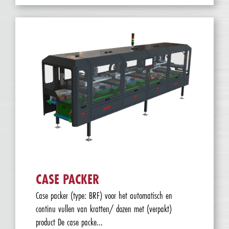
CASE PACKER
Case packer (type: BRF) voor het automatisch en
continu vullen van kratten/ dozen met (verpakt)
product De case packe...